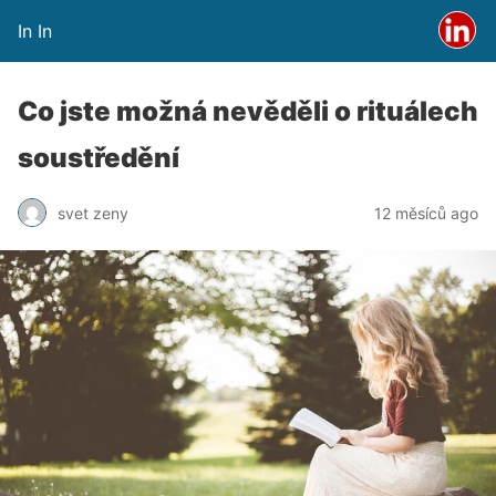
In In
Co jste možná nevěděli o rituálech
soustředění
svet zeny
12 měsíců ago