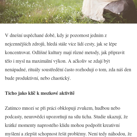
V dnešní uspěchané době, kdy je pozornost jedním z
nejcennějších zdrojů, hledá stále více lidí cesty, jak se lépe
koncentrovat. Odlišné kultury mají různé metody, jak připravit
tělo i mysl na maximální výkon. A ačkoliv se zdají být
nenápadné, rituály soustředění často rozhodují o tom, zda náš den
bude produktivní, nebo chaotický.
Ticho jako klíč k mozkové aktivitě
Zatímco mnozí se při práci obklopují zvukem, hudbou nebo
podcasty, neurovědci upozorňují na sílu ticha. Studie ukazují, že
krátké momenty naprostého klidu mohou podpořit kreativní
myšlení a zlepšit schopnost řešit problémy. Není tedy náhodou, že