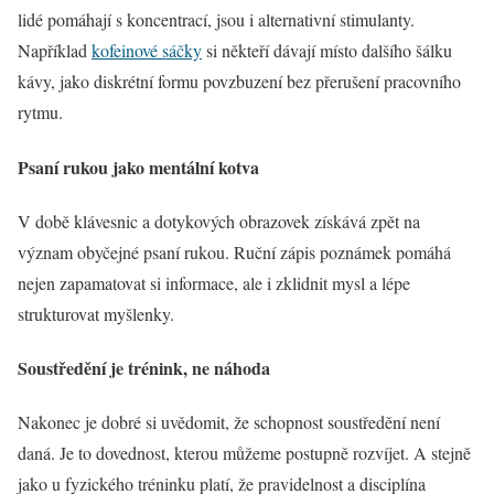
lidé pomáhají s koncentrací, jsou i alternativní stimulanty.
Například
kofeinové sáčky
si někteří dávají místo dalšího šálku
kávy, jako diskrétní formu povzbuzení bez přerušení pracovního
rytmu.
Psaní rukou jako mentální kotva
V době klávesnic a dotykových obrazovek získává zpět na
význam obyčejné psaní rukou. Ruční zápis poznámek pomáhá
nejen zapamatovat si informace, ale i zklidnit mysl a lépe
strukturovat myšlenky.
Soustředění je trénink, ne náhoda
Nakonec je dobré si uvědomit, že schopnost soustředění není
daná. Je to dovednost, kterou můžeme postupně rozvíjet. A stejně
jako u fyzického tréninku platí, že pravidelnost a disciplína