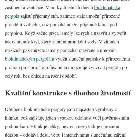
zastínění a ventilace. V horkých letních dnech
bioklimatická
pergola
zajistí příjemný stín, zatímco stále umožní přirozené
proudění vzduchu, což pomáhá udržet příjemné klima pod
pergolou. Když začne pršet, lamely lze rychle uzavřít a vytvořit
tak ochranný kryt, který zabrání pronikání vody. V zimních
měsících pak můžete lamely ponechat otevřené a umožnit
bioklimatickým pergolám
využít sluneční paprsky k přirozenému
prohřátí prostoru. Tato flexibilita umožňuje využívat pergolu po
celý rok, bez ohledu na roční období.
Kvalitní konstrukce s dlouhou životností
Oblíbené bioklimatické pergoly jsou nejčastěji vyrobeny z
hliníku, což zajišťuje jejich vysokou odolnost vůči povětrnostním
podmínkám. Hliník je lehký, pevný a nevyžaduje náročnou
údržbu – odolává dešti, větru i intenzivnímu slunečnímu záření.