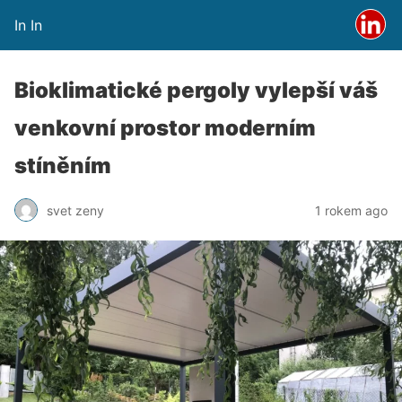
In In
Bioklimatické pergoly vylepší váš
venkovní prostor moderním
stíněním
svet zeny
1 rokem ago