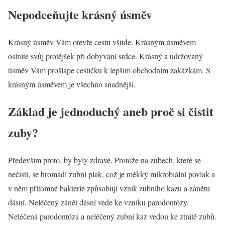
Nepodceňujte krásný úsměv
Krásný úsměv Vám otevře cestu všude. Krásným úsměvem
oslníte svůj protějšek při dobývání srdce. Krásný a udržovaný
úsměv Vám prošlape cestičku k lepším obchodním zakázkám. S
krásným úsměvem je všechno snadnější.
Základ je jednoduchý aneb proč si čistit
zuby?
Především proto, by byly zdravé. Protože na zubech, které se
nečistí, se hromadí zubní plak, což je měkký mikrobiální povlak a
v něm přítomné bakterie způsobují vznik zubního kazu a zánětu
dásní. Neléčený zánět dásní vede ke vzniku parodontózy.
Neléčená parodontóza a neléčený zubní kaz vedou ke ztrátě zubů.