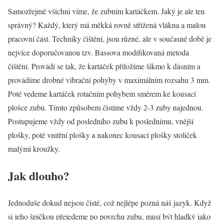
Samozřejmě všichni víme, že zubním kartáčkem. Jaký je ale ten
správný? Každý, který má měkká rovně střižená vlákna a malou
pracovní část. Techniky čištění, jsou různé, ale v současné době je
nejvíce doporučovanou tzv. Bassova modifikovaná metoda
čištění. Provádí se tak, že kartáček přiložíme šikmo k dásním a
provádíme drobné vibrační pohyby v maximálním rozsahu 3 mm.
Poté vedeme kartáček rotačním pohybem směrem ke kousací
plošce zubu. Tímto způsobem čistíme vždy 2-3 zuby najednou.
Postupujeme vždy od posledního zubu k poslednímu, vnější
plošky, poté vnitřní plošky a nakonec kousací plošky stoliček
malými kroužky.
Jak dlouho?
Jednoduše dokud nejsou čisté, což nejlépe pozná náš jazyk. Když
si jeho špičkou přejedeme po povrchu zubu, musí být hladký jako