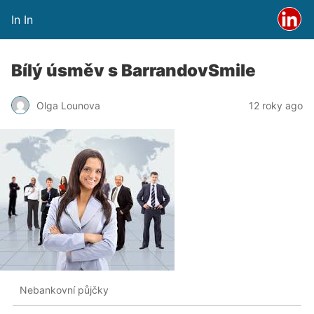
In In
Bílý úsměv s BarrandovSmile
Olga Lounova
12 roky ago
Nebankovní půjčky