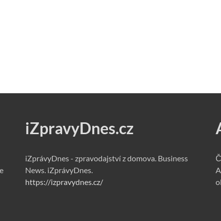
iZpravyDnes.cz
iZprávyDnes - zpravodajství z domova. Business
Č
e
News. iZprávyDnes.
A
https://izpravydnes.cz/
o