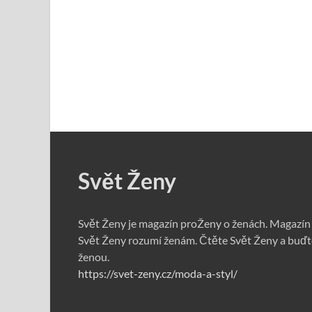
Svět Ženy
Svět Ženy je magazín proŽeny o ženách. Magazín
Svět Ženy rozumí ženám. Čtěte Svět Ženy a buďt
ženou.
https://svet-zeny.cz/moda-a-styl/