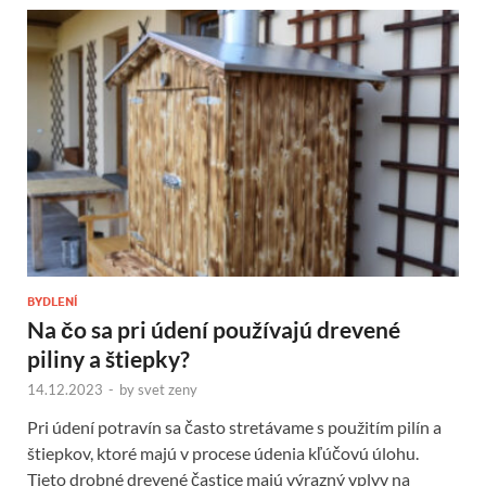
BYDLENÍ
Na čo sa pri údení používajú drevené
piliny a štiepky?
14.12.2023
-
by
svet zeny
Pri údení potravín sa často stretávame s použitím pilín a
štiepkov, ktoré majú v procese údenia kľúčovú úlohu.
Tieto drobné drevené častice majú výrazný vplyv na