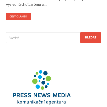
výslednú chuť, arómu a …
CELÝ ČLÁNEK