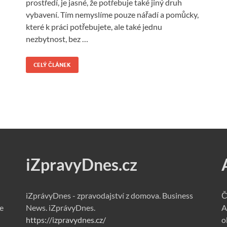
prostředí, je jasné, že potřebuje také jiný druh
vybavení. Tím nemyslíme pouze nářadí a pomůcky,
které k práci potřebujete, ale také jednu
nezbytnost, bez …
CELÝ ČLÁNEK
iZpravyDnes.cz
iZprávyDnes - zpravodajství z domova. Business
Č
e
News. iZprávyDnes.
A
https://izpravydnes.cz/
o