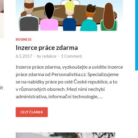
BUSINESS
Inzerce práce zdarma
6.5.2017
-
by
redakce
-
1 Comment
Inzerce práce zdarma, vyzkoušejte a uvidíte Inzerce
práce zdarma od Personalistka.cz. Specializujeme
se na nabídky práce po celé České republice, a to
ít
v různorodých oborech. Mezi nimi nechybí
administrativa, informační technologie, …
CELÝ ČLÁNEK