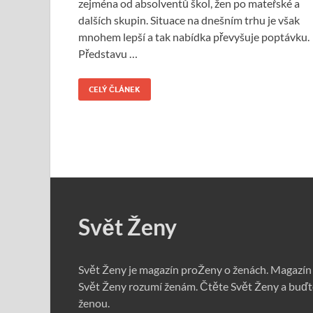
zejména od absolventů škol, žen po mateřské a
dalších skupin. Situace na dnešním trhu je však
mnohem lepší a tak nabídka převyšuje poptávku.
Představu …
CELÝ ČLÁNEK
Svět Ženy
Svět Ženy je magazín proŽeny o ženách. Magazín
Svět Ženy rozumí ženám. Čtěte Svět Ženy a buďt
ženou.