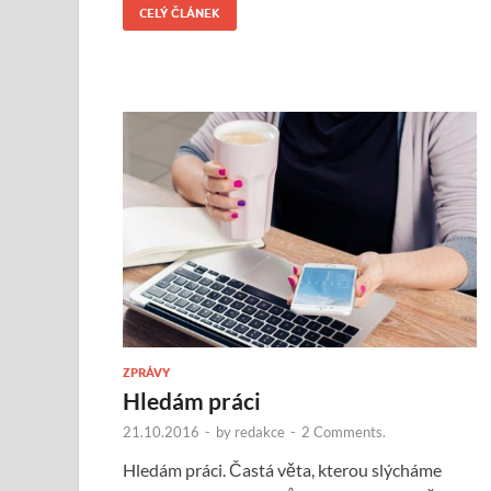
CELÝ ČLÁNEK
ZPRÁVY
Hledám práci
21.10.2016
-
by
redakce
-
2 Comments.
Hledám práci. Častá věta, kterou slýcháme