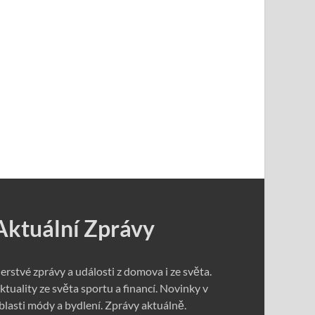
Aktuální Zprávy
erstvé zprávy a události z domova i ze světa.
ktuality ze světa sportu a financí. Novinky v
blasti módy a bydlení. Zprávy aktuálně.