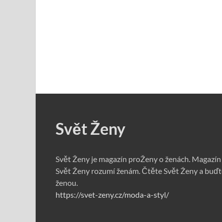
Svět Ženy
Svět Ženy je magazín proŽeny o ženách. Magazín
Svět Ženy rozumí ženám. Čtěte Svět Ženy a buďt
ženou.
https://svet-zeny.cz/moda-a-styl/