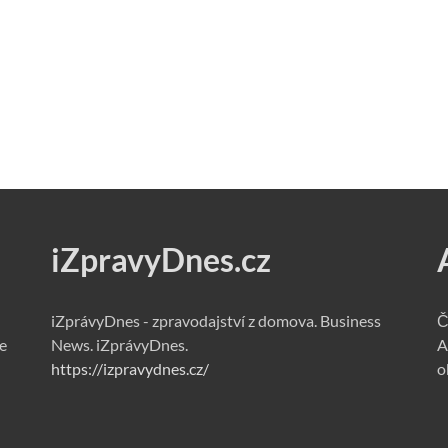
iZpravyDnes.cz
iZprávyDnes - zpravodajství z domova. Business
Č
e
News. iZprávyDnes.
A
https://izpravydnes.cz/
o