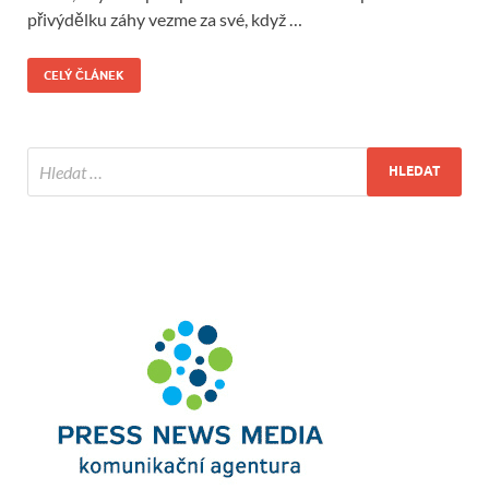
přivýdělku záhy vezme za své, když …
CELÝ ČLÁNEK