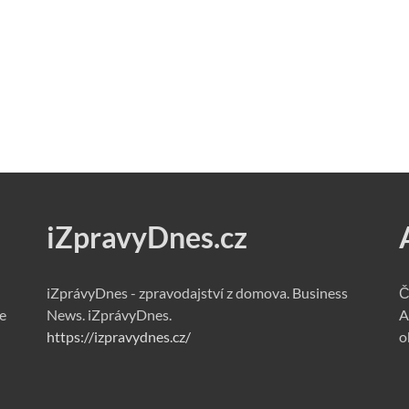
iZpravyDnes.cz
iZprávyDnes - zpravodajství z domova. Business
Č
e
News. iZprávyDnes.
A
https://izpravydnes.cz/
o