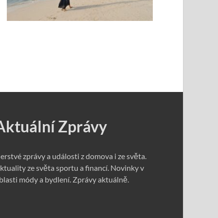
Aktuální Zprávy
erstvé zprávy a události z domova i ze světa.
ktuality ze světa sportu a financí. Novinky v
blasti módy a bydlení. Zprávy aktuálně.