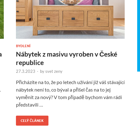
BYDLENÍ
a
Nábytek z masivu vyroben v České
republice
27.3.2023
-
by
svet zeny
Přicházíte na to, že po letech užívání již váš stávající
.
nábytek není to, co býval a přišel čas na to jej
vyměnit za nový? V tom případě bychom vám rádi
představili …
CELÝ ČLÁNEK