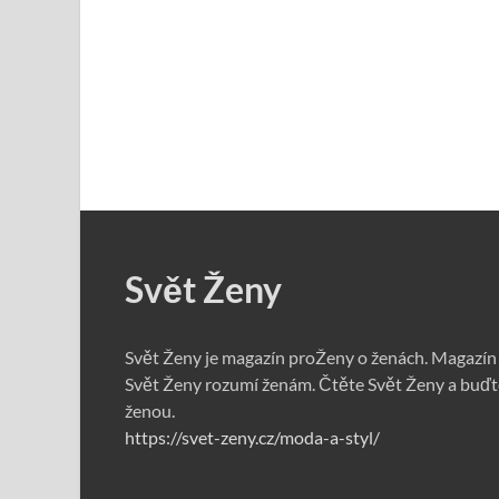
Svět Ženy
Svět Ženy je magazín proŽeny o ženách. Magazín
Svět Ženy rozumí ženám. Čtěte Svět Ženy a buďt
ženou.
https://svet-zeny.cz/moda-a-styl/