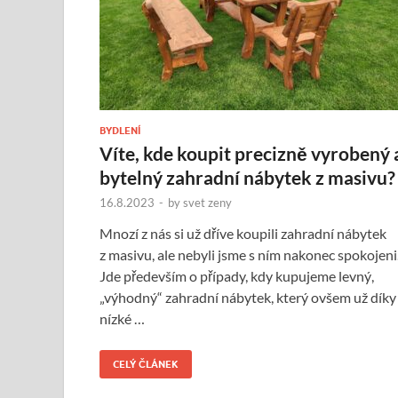
BYDLENÍ
Víte, kde koupit precizně vyrobený 
bytelný zahradní nábytek z masivu?
16.8.2023
-
by
svet zeny
Mnozí z nás si už dříve koupili zahradní nábytek
z masivu, ale nebyli jsme s ním nakonec spokojeni
Jde především o případy, kdy kupujeme levný,
„výhodný“ zahradní nábytek, který ovšem už díky
nízké …
CELÝ ČLÁNEK