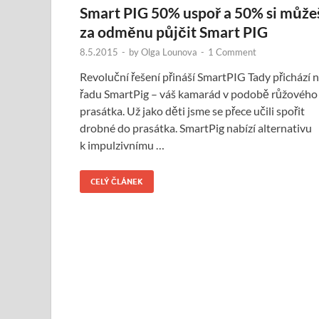
Smart PIG 50% uspoř a 50% si může
za odměnu půjčit Smart PIG
8.5.2015
-
by
Olga Lounova
-
1 Comment
Revoluční řešení přináší SmartPIG Tady přichází 
řadu SmartPig – váš kamarád v podobě růžového
prasátka. Už jako děti jsme se přece učili spořit
drobné do prasátka. SmartPig nabízí alternativu
k impulzivnímu …
CELÝ ČLÁNEK