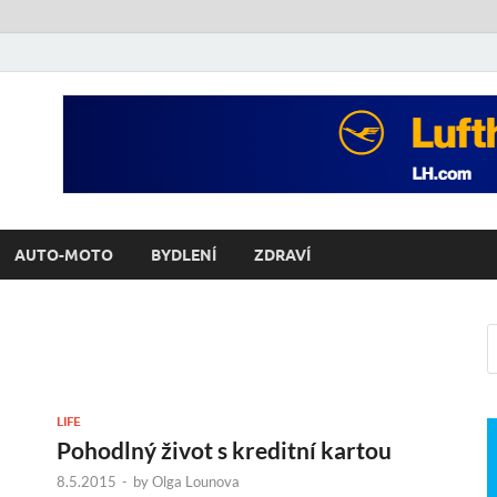
AUTO-MOTO
BYDLENÍ
ZDRAVÍ
LIFE
Pohodlný život s kreditní kartou
8.5.2015
-
by
Olga Lounova