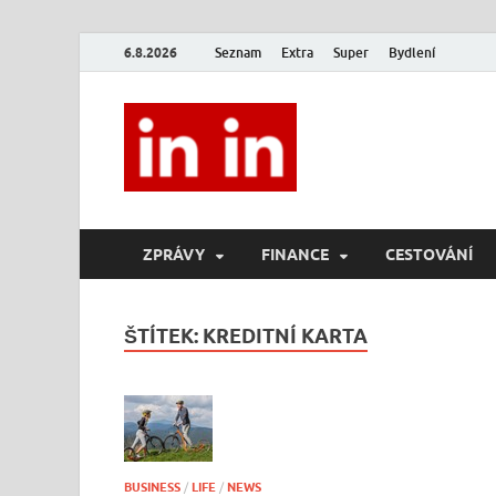
6.8.2026
Seznam
Extra
Super
Bydlení
In In
Magazín životního stylu.
ZPRÁVY
FINANCE
CESTOVÁNÍ
ŠTÍTEK:
KREDITNÍ KARTA
BUSINESS
/
LIFE
/
NEWS