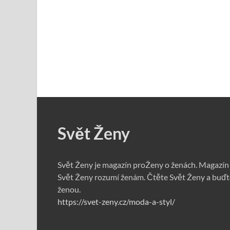
Svět Ženy
Svět Ženy je magazín proŽeny o ženách. Magazín
Svět Ženy rozumí ženám. Čtěte Svět Ženy a buďt
ženou.
https://svet-zeny.cz/moda-a-styl/