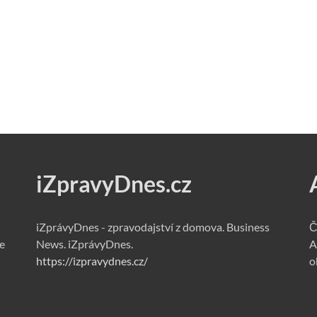
iZpravyDnes.cz
iZprávyDnes - zpravodajství z domova. Business
Č
e
News. iZprávyDnes.
A
https://izpravydnes.cz/
o