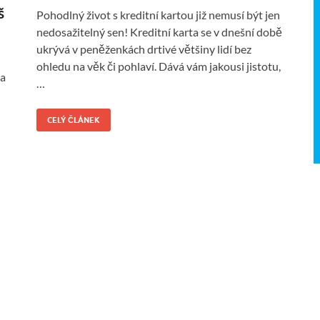
š
Pohodlný život s kreditní kartou již nemusí být jen
nedosažitelný sen! Kreditní karta se v dnešní době
ukrývá v peněženkách drtivé většiny lidí bez
ohledu na věk či pohlaví. Dává vám jakousi jistotu,
na
…
CELÝ ČLÁNEK