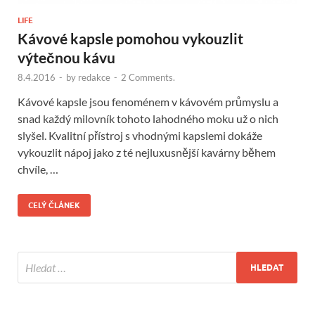
LIFE
Kávové kapsle pomohou vykouzlit
výtečnou kávu
8.4.2016
-
by
redakce
-
2 Comments.
Kávové kapsle jsou fenoménem v kávovém průmyslu a
snad každý milovník tohoto lahodného moku už o nich
slyšel. Kvalitní přístroj s vhodnými kapslemi dokáže
vykouzlit nápoj jako z té nejluxusnější kavárny během
chvíle, …
CELÝ ČLÁNEK