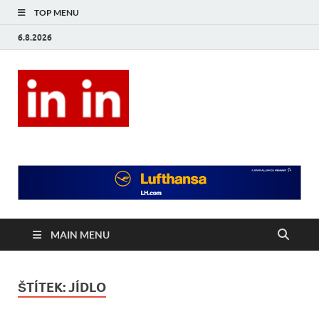
TOP MENU
6.8.2026
In In
Magazín životního stylu.
MAIN MENU
ŠTÍTEK:
JÍDLO