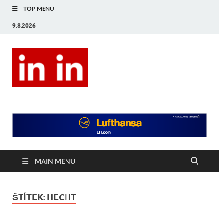
TOP MENU
9.8.2026
In In
Magazín životního stylu.
MAIN MENU
ŠTÍTEK:
HECHT