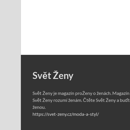
Svět Ženy
Svět Ženy je magazín proŽeny o ženách. Magazín
Svět Ženy rozumí ženám. Čtěte Svět Ženy a buďt
ženou.
https://svet-zeny.cz/moda-a-styl/