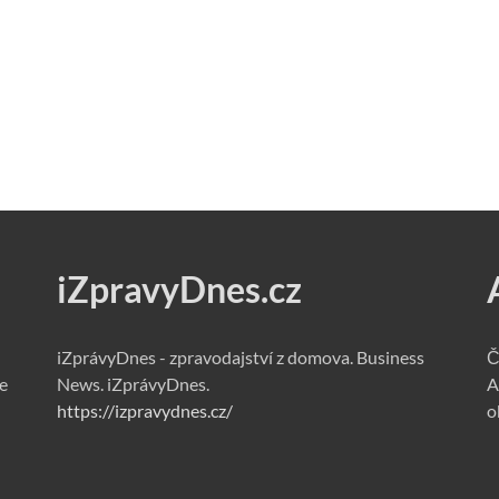
iZpravyDnes.cz
iZprávyDnes - zpravodajství z domova. Business
Č
e
News. iZprávyDnes.
A
https://izpravydnes.cz/
o