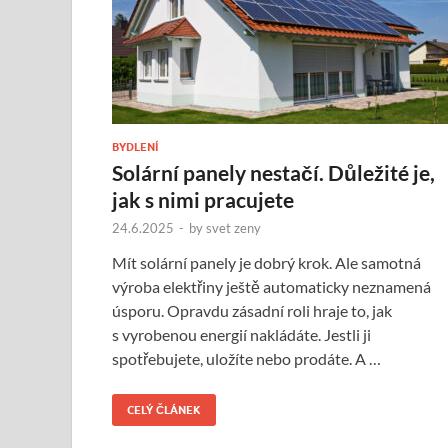
BYDLENÍ
Solární panely nestačí. Důležité je,
jak s nimi pracujete
24.6.2025
-
by
svet zeny
Mít solární panely je dobrý krok. Ale samotná
výroba elektřiny ještě automaticky neznamená
úsporu. Opravdu zásadní roli hraje to, jak
s vyrobenou energií nakládáte. Jestli ji
spotřebujete, uložíte nebo prodáte. A …
CELÝ ČLÁNEK