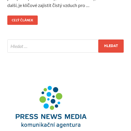
další, je klíčové zajistit čistý vzduch pro …
CELÝ ČLÁNEK