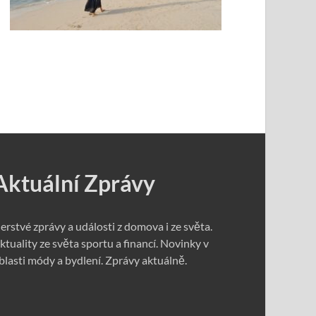
Aktuální Zprávy
erstvé zprávy a události z domova i ze světa.
ktuality ze světa sportu a financí. Novinky v
blasti módy a bydlení. Zprávy aktuálně.