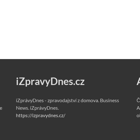
iZpravyDnes.cz
iZprávyDnes - zpravodajství z domova. Business
Č
e
News. iZprávyDnes.
A
https://izpravydnes.cz/
o