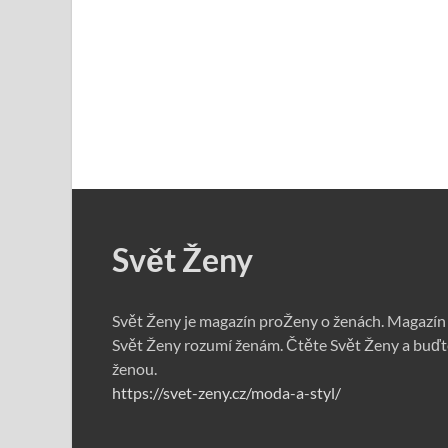
Svět Ženy
Svět Ženy je magazín proŽeny o ženách. Magazín
Svět Ženy rozumí ženám. Čtěte Svět Ženy a buďt
ženou.
https://svet-zeny.cz/moda-a-styl/