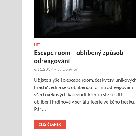
LIFE
Escape room – oblíbený způsob
odreagování
6.11.2017
-
by
DonVito
Už jste slyšeli o escape room, česky tzv. únikovýc
hrách? Jedná se o oblíbenou formu odreagování
všech věkových kategorií, kterou si zkusili i
oblíbení hrdinové v seriálu Teorie velkého třesku.
Pár …
CELÝ ČLÁNEK