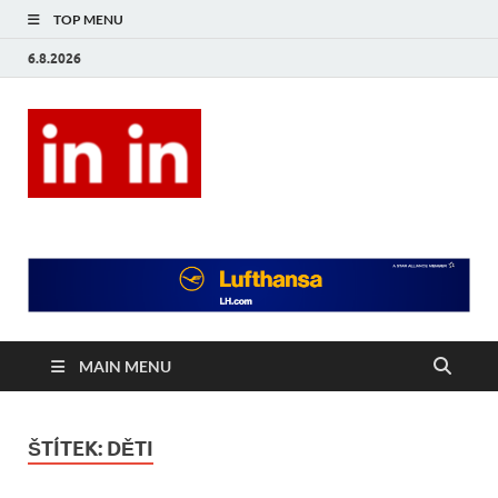
TOP MENU
6.8.2026
In In
Magazín životního stylu.
MAIN MENU
ŠTÍTEK:
DĚTI