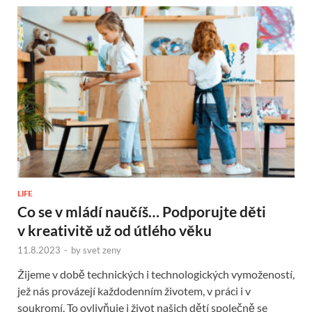
LIFE
Co se v mládí naučíš… Podporujte děti
v kreativitě už od útlého věku
11.8.2023
-
by
svet zeny
Žijeme v době technických i technologických vymožeností,
jež nás provázejí každodenním životem, v práci i v
soukromí. To ovlivňuje i život našich dětí společně se