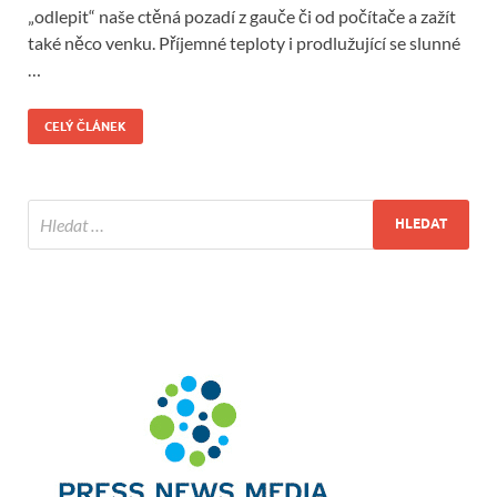
„odlepit“ naše ctěná pozadí z gauče či od počítače a zažít
také něco venku. Příjemné teploty i prodlužující se slunné
…
CELÝ ČLÁNEK