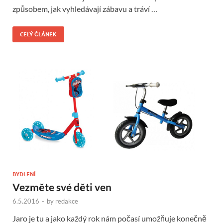
způsobem, jak vyhledávají zábavu a tráví …
CELÝ ČLÁNEK
BYDLENÍ
Vezměte své děti ven
6.5.2016
-
by
redakce
Jaro je tu a jako každý rok nám počasí umožňuje konečně