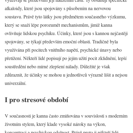
alkaloidy, které jsou spojovány s působením na nervovou
soustavu. Právě tyto látky jsou předmětem současného výzkumu,
který se snaží lépe porozumět mechanismům, jimiž kanna
ovlivňuje lidskou psychiku. Účinky, které jsou s kannou nejčastěji
spojovány, se týkají především emoční oblasti. Tradičně byla
využívána při pocitech vnitřního napětí, psychické únavy nebo
přetížení. Někteří lidé popisují po jejím užití pocit zklidnění, lepší
soustředění nebo mírné zlepšení nálady. Důležité je však
zdůraznit, že účinky se mohou u jednotlivců výrazně lišit a nejsou
univerzální.
I pro stresové období
V současnosti je kanna často zmiňována v souvislosti s moderním
životním stylem, který klade vysoké nároky na výkon,
koncentraci a psychickou odolnost. Právě proto ji někteří lidé