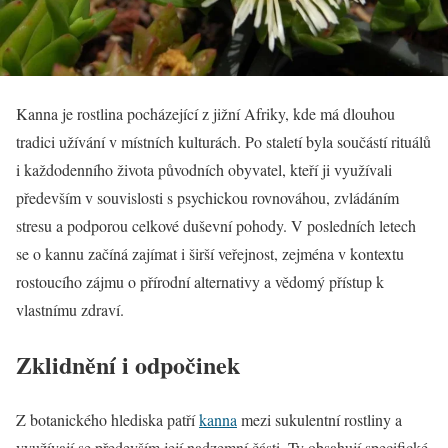
Kanna je rostlina pocházející z jižní Afriky, kde má dlouhou
tradici užívání v místních kulturách. Po staletí byla součástí rituálů
i každodenního života původních obyvatel, kteří ji využívali
především v souvislosti s psychickou rovnováhou, zvládáním
stresu a podporou celkové duševní pohody. V posledních letech
se o kannu začíná zajímat i širší veřejnost, zejména v kontextu
rostoucího zájmu o přírodní alternativy a vědomý přístup k
vlastnímu zdraví.
Zklidnění i odpočinek
Z botanického hlediska patří
kanna
mezi sukulentní rostliny a
využívají se především její nadzemní části. Ty obsahují specifické