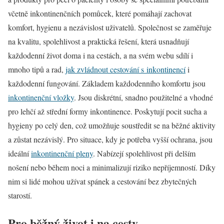
včetně inkontinenčních pomůcek, které pomáhají zachovat
komfort, hygienu a nezávislost uživatelů. Společnost se zaměřuje
na kvalitu, spolehlivost a praktická řešení, která usnadňují
každodenní život doma i na cestách, a na svém webu sdílí i
mnoho tipů a rad,
jak zvládnout cestování s inkontinencí
i
každodenní fungování. Základem každodenního komfortu jsou
inkontinenční vložky
. Jsou diskrétní, snadno použitelné a vhodné
pro lehčí až střední formy inkontinence. Poskytují pocit sucha a
hygieny po celý den, což umožňuje soustředit se na běžné aktivity
a zůstat nezávislý. Pro situace, kdy je potřeba vyšší ochrana, jsou
ideální
inkontinenční pleny
. Nabízejí spolehlivost při delším
nošení nebo během noci a minimalizují riziko nepříjemností. Díky
nim si lidé mohou užívat spánek a cestování bez zbytečných
starostí.
Pro běžný život i na cesty