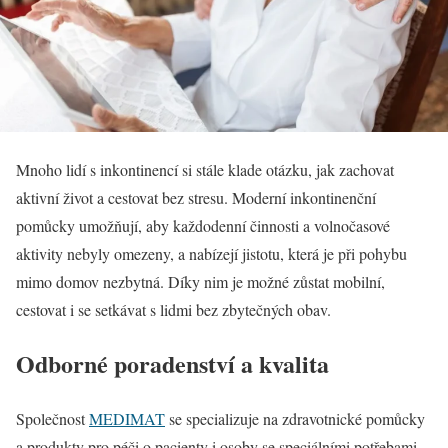
Mnoho lidí s inkontinencí si stále klade otázku, jak zachovat
aktivní život a cestovat bez stresu. Moderní inkontinenční
pomůcky umožňují, aby každodenní činnosti a volnočasové
aktivity nebyly omezeny, a nabízejí jistotu, která je při pohybu
mimo domov nezbytná. Díky nim je možné zůstat mobilní,
cestovat i se setkávat s lidmi bez zbytečných obav.
Odborné poradenství a kvalita
Společnost
MEDIMAT
se specializuje na zdravotnické pomůcky
a produkty pro péči o pacienty i osoby se speciálními potřebami