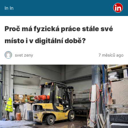
In In
Proč má fyzická práce stále své
místo i v digitální době?
svet zeny
7 měsíců ago